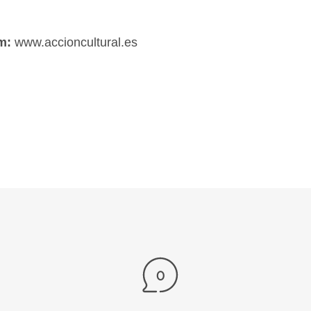
m:
www.accioncultural.es
0