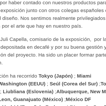
por haber contado con nuestros productos par
 exposición junto con otros colegas españoles 
 diseño. Nos sentimos realmente privilegiados
 por el arte que hay en nuestro país.
Juli Capella, comisario de la exposición, por l
 depositada en decafé y por su buena gestión 
ón del proyecto. Ha sido un placer formar part
n.
ción ha recorrido
Tokyo (Japón)
;
Miami
Washington (EEUU)
;
Seúl (Corea del Sur)
;
To
;
Liubliana (Eslovenia)
;
Albuquerque, New M
Leon, Guanajuato (México)
;
México DF