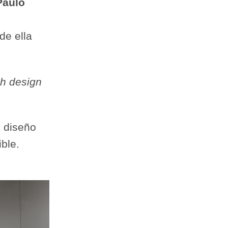
Paulo
de ella
h design
l diseño
ble.