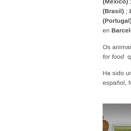
(México)
(Brasil)
;
(Portugal
en
Barcel
Os animam
for food
qu
Ha sido u
español, f