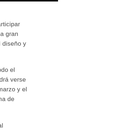
ticipar
na gran
l diseño y
odo el
rá verse
marzo y el
ma de
al