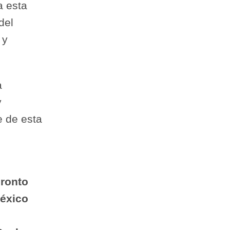
a esta
del
 y
a
y
e de esta
ronto
éxico