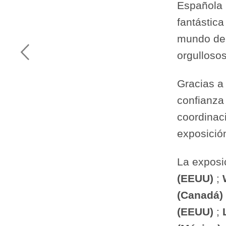
Española 
fantástica
mundo del
orgullosos
Gracias a 
confianza
coordinaci
exposició
La exposi
(EEUU)
;
(Canadá)
(EEUU)
;