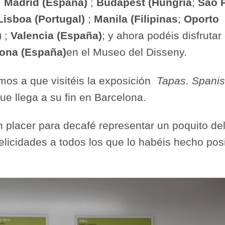
;
Madrid (España)
;
Budapest (Hungría
;
Sao 
Lisboa (Portugal)
;
Manila (Filipinas
;
Oporto
)
;
Valencia (España)
; y ahora podéis disfrutar 
ona (España)
en el Museo del Disseny.
os a que visitéis la exposición
Tapas. Spanis
e llega a su fin en Barcelona.
n placer para decafé representar un poquito de
elicidades a todos los que lo habéis hecho posi